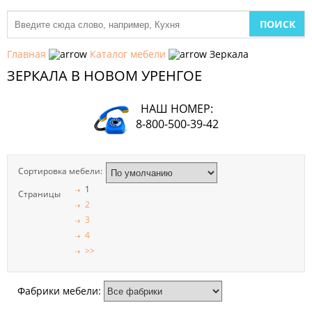
МЕБЕЛЬ
ДЛЯ
Главная
Каталог мебели
Зеркала
КУХНИ
ЗЕРКАЛА В НОВОМ УРЕНГОЕ
ДЕТСКАЯ
МЕБЕЛЬ
НАШ НОМЕР:
8-800-500-39-42
МЯГКАЯ
МЕБЕЛЬ
Сортировка мебели:
ШКАФЫ
1
Страницы
2
МЕБЕЛЬ
3
ДЛЯ
СПАЛЬНИ
4
>>
МЕБЕЛЬ
ДЛЯ
ГОСТИНОЙ
Фабрики мебели: