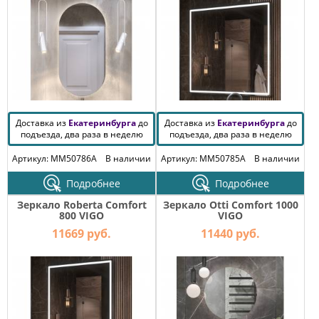
КОМОДЫ
ЖУРНАЛЬНЫЕ
СТОЛЫ
ТУАЛЕТНЫЕ
СТОЛИКИ
БАНКЕТКИ
И
ДИВАНЧИКИ
Доставка из
Екатеринбурга
до
Доставка из
Екатеринбурга
до
подъезда, два раза в неделю
подъезда, два раза в неделю
САДОВАЯ
МЕБЕЛЬ
Артикул: MM50786A
В наличии
Артикул: MM50785A
В наличии
ЗЕРКАЛА
Подробнее
Подробнее
Зеркало Roberta Comfort
Зеркало Otti Comfort 1000
800 VIGO
VIGO
11669 руб.
11440 руб.
ФАБРИКИ
МЕБЕЛИ