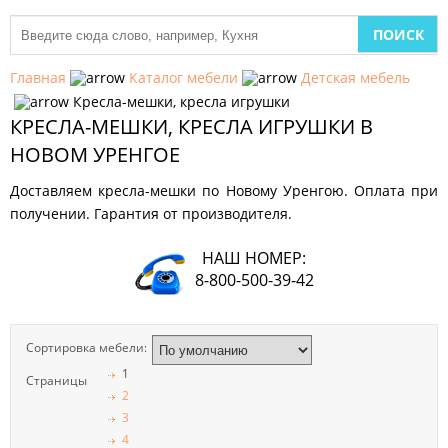
МЕБЕЛЬ
ДЛЯ
Главная
Каталог мебели
Детская мебель
КУХНИ
Кресла-мешки, кресла игрушки
КРЕСЛА-МЕШКИ, КРЕСЛА ИГРУШКИ В
ДЕТСКАЯ
МЕБЕЛЬ
НОВОМ УРЕНГОЕ
Доставляем кресла-мешки по Новому Уренгою. Оплата при
МЯГКАЯ
МЕБЕЛЬ
получении. Гарантия от производителя.
ШКАФЫ
НАШ НОМЕР:
8-800-500-39-42
МЕБЕЛЬ
ДЛЯ
СПАЛЬНИ
Сортировка мебели:
1
МЕБЕЛЬ
Страницы
2
ДЛЯ
ГОСТИНОЙ
3
4