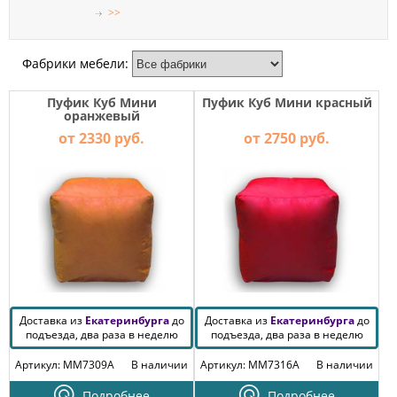
МЕБЕЛЬ
>>
ДЛЯ
ПРИХОЖЕЙ
Фабрики мебели:
КОМПЬЮТЕРНЫЕ
СТОЛЫ
Пуфик Куб Мини
Пуфик Куб Мини красный
оранжевый
ОФИСНАЯ
от 2330 руб.
от 2750 руб.
МЕБЕЛЬ
МАТРАСЫ
МЕБЕЛЬ
ДЛЯ
ВАННОЙ
МЕБЕЛЬ-
ТРАНСФОРМЕР
Доставка из
Екатеринбурга
до
Доставка из
Екатеринбурга
до
подъезда, два раза в неделю
подъезда, два раза в неделю
РАЗНАЯ
Артикул: MM7309A
В наличии
Артикул: MM7316A
В наличии
МЕБЕЛЬ
Подробнее
Подробнее