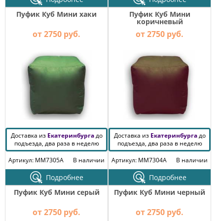
КОМОДЫ
Пуфик Куб Мини хаки
Пуфик Куб Мини
ЖУРНАЛЬНЫЕ
коричневый
СТОЛЫ
от 2750 руб.
от 2750 руб.
ТУАЛЕТНЫЕ
СТОЛИКИ
БАНКЕТКИ
И
ДИВАНЧИКИ
САДОВАЯ
МЕБЕЛЬ
ЗЕРКАЛА
Доставка из
Екатеринбурга
до
Доставка из
Екатеринбурга
до
подъезда, два раза в неделю
подъезда, два раза в неделю
Артикул: MM7305A
В наличии
Артикул: MM7304A
В наличии
ФАБРИКИ
МЕБЕЛИ
Подробнее
Подробнее
Пуфик Куб Мини серый
Пуфик Куб Мини черный
от 2750 руб.
от 2750 руб.