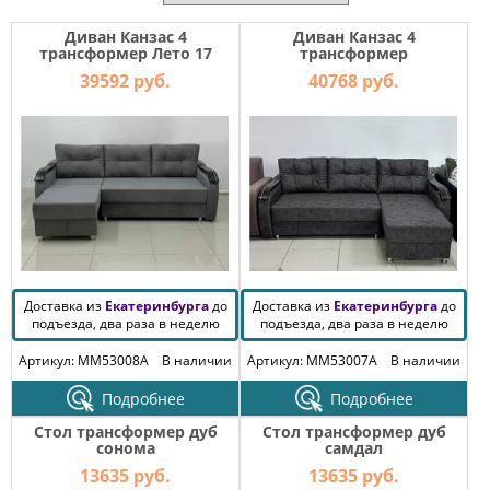
МЕБЕЛЬ
ДЛЯ
Диван Канзас 4
Диван Канзас 4
ПРИХОЖЕЙ
трансформер Лето 17
трансформер
39592 руб.
40768 руб.
КОМПЬЮТЕРНЫЕ
СТОЛЫ
ОФИСНАЯ
МЕБЕЛЬ
МАТРАСЫ
МЕБЕЛЬ
ДЛЯ
Доставка из
Екатеринбурга
до
Доставка из
Екатеринбурга
до
ВАННОЙ
подъезда, два раза в неделю
подъезда, два раза в неделю
Артикул: MM53008A
В наличии
Артикул: MM53007A
В наличии
МЕБЕЛЬ-
ТРАНСФОРМЕР
Подробнее
Подробнее
Стол трансформер дуб
Стол трансформер дуб
РАЗНАЯ
сонома
самдал
МЕБЕЛЬ
13635 руб.
13635 руб.