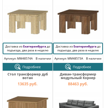
КОМОДЫ
ЖУРНАЛЬНЫЕ
СТОЛЫ
ТУАЛЕТНЫЕ
СТОЛИКИ
БАНКЕТКИ
И
ДИВАНЧИКИ
Доставка из
Екатеринбурга
до
Доставка из
Екатеринбурга
до
САДОВАЯ
подъезда, два раза в неделю
подъезда, два раза в неделю
МЕБЕЛЬ
Артикул: MM48574A
В наличии
Артикул: MM48573A
В наличии
ЗЕРКАЛА
Подробнее
Подробнее
Стол трансформер дуб
Диван-трансформер
вотан
модульный Корнер
ФАБРИКИ
вивальди 34
МЕБЕЛИ
13635 руб.
88463 руб.