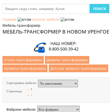
МЕБЕЛЬ
ДЛЯ
Главная
Каталог мебели
КУХНИ
Мебель-трансформер
МЕБЕЛЬ-ТРАНСФОРМЕР В НОВОМ УРЕНГОЕ
ДЕТСКАЯ
МЕБЕЛЬ
НАШ НОМЕР:
МЯГКАЯ
8-800-500-39-42
МЕБЕЛЬ
Столы-трансформеры
Диваны-трансформеры
ШКАФЫ
Кровати-трансформеры
Детские кровати-трансформеры
МЕБЕЛЬ
ДЛЯ
Сортировка мебели:
СПАЛЬНИ
1
Страницы
2
МЕБЕЛЬ
ДЛЯ
ГОСТИНОЙ
Фабрики мебели: