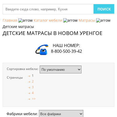
МЕБЕЛЬ
ДЛЯ
Главная
Каталог мебели
Матрасы
КУХНИ
Детские матрасы
ДЕТСКИЕ МАТРАСЫ В НОВОМ УРЕНГОЕ
ДЕТСКАЯ
МЕБЕЛЬ
НАШ НОМЕР:
МЯГКАЯ
8-800-500-39-42
МЕБЕЛЬ
ШКАФЫ
Сортировка мебели:
1
Страницы
МЕБЕЛЬ
2
ДЛЯ
СПАЛЬНИ
3
4
>>
МЕБЕЛЬ
ДЛЯ
ГОСТИНОЙ
Фабрики мебели: