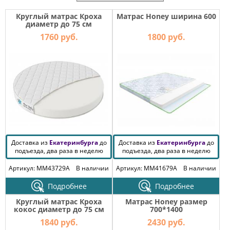
МЕБЕЛЬ
ДЛЯ
Круглый матрас Кроха
Матрас Honey ширина 600
ПРИХОЖЕЙ
диаметр до 75 см
1760 руб.
1800 руб.
КОМПЬЮТЕРНЫЕ
СТОЛЫ
ОФИСНАЯ
МЕБЕЛЬ
МАТРАСЫ
МЕБЕЛЬ
Доставка из
Екатеринбурга
до
Доставка из
Екатеринбурга
до
ДЛЯ
подъезда, два раза в неделю
подъезда, два раза в неделю
ВАННОЙ
Артикул: MM43729A
В наличии
Артикул: MM41679A
В наличии
МЕБЕЛЬ-
ТРАНСФОРМЕР
Подробнее
Подробнее
Круглый матрас Кроха
Матрас Honey размер
РАЗНАЯ
кокос диаметр до 75 см
700*1400
МЕБЕЛЬ
1840 руб.
2430 руб.