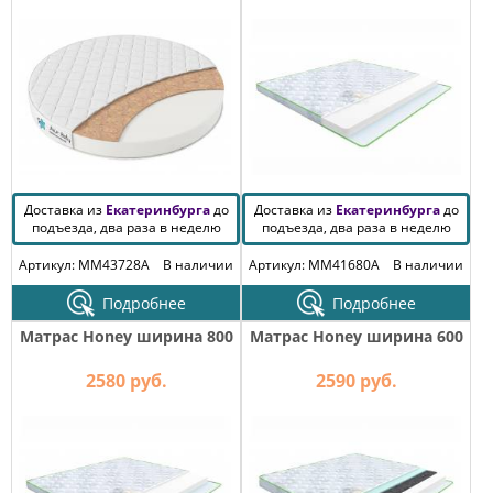
КОМОДЫ
ЖУРНАЛЬНЫЕ
СТОЛЫ
ТУАЛЕТНЫЕ
СТОЛИКИ
БАНКЕТКИ
И
ДИВАНЧИКИ
Доставка из
Екатеринбурга
до
Доставка из
Екатеринбурга
до
САДОВАЯ
подъезда, два раза в неделю
подъезда, два раза в неделю
МЕБЕЛЬ
Артикул: MM43728A
В наличии
Артикул: MM41680A
В наличии
ЗЕРКАЛА
Подробнее
Подробнее
Матрас Honey ширина 800
Матрас Honey ширина 600
ФАБРИКИ
МЕБЕЛИ
2580 руб.
2590 руб.