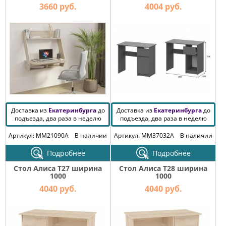
КОМОДЫ
3660 руб.
4004 руб.
ЖУРНАЛЬНЫЕ
СТОЛЫ
ТУАЛЕТНЫЕ
СТОЛИКИ
БАНКЕТКИ
И
ДИВАНЧИКИ
САДОВАЯ
Доставка из
МЕБЕЛЬ
Екатеринбурга
до
Доставка из
Екатеринбурга
до
подъезда, два раза в неделю
подъезда, два раза в неделю
ЗЕРКАЛА
Артикул: MM21090A
В наличии
Артикул: MM37032A
В наличии
Подробнее
Подробнее
ФАБРИКИ
Стол Алиса T27 ширина
Стол Алиса T28 ширина
МЕБЕЛИ
1000
1000
4040 руб.
4040 руб.