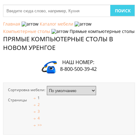
МЕБЕЛЬ
ДЛЯ
Главная
Каталог мебели
КУХНИ
Компьютерные столы
Прямые компьютерные столы
ПРЯМЫЕ КОМПЬЮТЕРНЫЕ СТОЛЫ В
ДЕТСКАЯ
МЕБЕЛЬ
НОВОМ УРЕНГОЕ
МЯГКАЯ
НАШ НОМЕР:
МЕБЕЛЬ
8-800-500-39-42
ШКАФЫ
Сортировка мебели:
МЕБЕЛЬ
ДЛЯ
1
Страницы
СПАЛЬНИ
2
3
МЕБЕЛЬ
4
ДЛЯ
>>
ГОСТИНОЙ