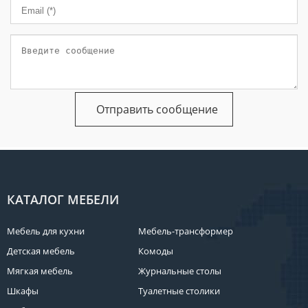
МЕБЕЛЬ
ДЛЯ
ПРИХОЖЕЙ
КОМПЬЮТЕРНЫЕ
СТОЛЫ
ОФИСНАЯ
МЕБЕЛЬ
МАТРАСЫ
МЕБЕЛЬ
ДЛЯ
КАТАЛОГ МЕБЕЛИ
ВАННОЙ
Мебель для кухни
Мебель-трансформер
МЕБЕЛЬ-
ТРАНСФОРМЕР
Детская мебель
Комоды
Мягкая мебель
Журнальные столы
РАЗНАЯ
МЕБЕЛЬ
Шкафы
Туалетные столики