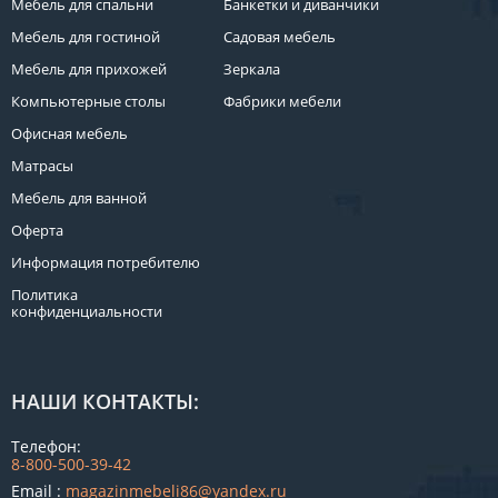
Мебель для спальни
Банкетки и диванчики
КОМОДЫ
Мебель для гостиной
Садовая мебель
ЖУРНАЛЬНЫЕ
СТОЛЫ
Мебель для прихожей
Зеркала
Компьютерные столы
ТУАЛЕТНЫЕ
Фабрики мебели
СТОЛИКИ
Офисная мебель
БАНКЕТКИ
Матрасы
И
ДИВАНЧИКИ
Мебель для ванной
САДОВАЯ
Оферта
МЕБЕЛЬ
Информация потребителю
ЗЕРКАЛА
Политика
конфиденциальности
ФАБРИКИ
МЕБЕЛИ
НАШИ КОНТАКТЫ:
Телефон:
8-800-500-39-42
Email :
magazinmebeli86@yandex.ru