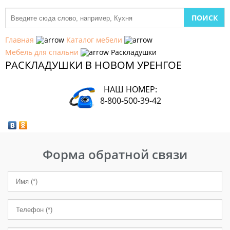
МЕБЕЛЬ
ДЛЯ
Главная
Каталог мебели
КУХНИ
Мебель для спальни
Раскладушки
РАСКЛАДУШКИ В НОВОМ УРЕНГОЕ
ДЕТСКАЯ
МЕБЕЛЬ
НАШ НОМЕР:
МЯГКАЯ
8-800-500-39-42
МЕБЕЛЬ
ШКАФЫ
Форма обратной связи
МЕБЕЛЬ
ДЛЯ
СПАЛЬНИ
МЕБЕЛЬ
ДЛЯ
ГОСТИНОЙ