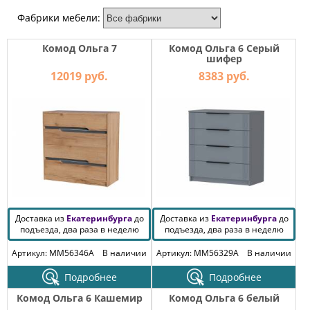
МЕБЕЛЬ
Фабрики мебели:
ДЛЯ
ПРИХОЖЕЙ
Комод Ольга 7
Комод Ольга 6 Серый
шифер
КОМПЬЮТЕРНЫЕ
СТОЛЫ
12019 руб.
8383 руб.
ОФИСНАЯ
МЕБЕЛЬ
МАТРАСЫ
МЕБЕЛЬ
ДЛЯ
ВАННОЙ
Доставка из
Екатеринбурга
до
Доставка из
Екатеринбурга
до
подъезда, два раза в неделю
подъезда, два раза в неделю
МЕБЕЛЬ-
ТРАНСФОРМЕР
Артикул: MM56346A
В наличии
Артикул: MM56329A
В наличии
Подробнее
Подробнее
РАЗНАЯ
МЕБЕЛЬ
Комод Ольга 6 Кашемир
Комод Ольга 6 белый