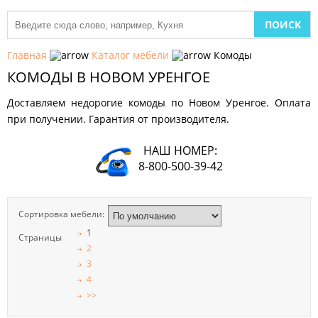
МЕБЕЛЬ
ДЛЯ
Главная
Каталог мебели
Комоды
КУХНИ
КОМОДЫ В НОВОМ УРЕНГОЕ
ДЕТСКАЯ
Доставляем недорогие комоды по Новом Уренгое. Оплата
МЕБЕЛЬ
при получении. Гарантия от производителя.
МЯГКАЯ
МЕБЕЛЬ
НАШ НОМЕР:
8-800-500-39-42
ШКАФЫ
МЕБЕЛЬ
Сортировка мебели:
ДЛЯ
1
СПАЛЬНИ
Страницы
2
3
МЕБЕЛЬ
4
ДЛЯ
ГОСТИНОЙ
>>